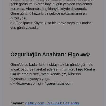
şehir görünümü veren köy, bugün yeniden canlanmış
durumda. Akşamüstü ışıklarıyla köyde dolaşmak,
Girne gününü huzurlu bir şekilde noktalamanın en
güzel yolu.
👉 Figo İpucu: Köyde kısa bir kahve veya tatlı molası
ver, günü yavaşlat.
Özgürlüğün Anahtarı: Figo 🚗✨
Girne’de bu kadar farklı noktayı tek bir günde görmek,
ancak özgürce hareket edersen mümkün.
Figo Rent a
Car
ile aracını seç, rotanı kendin çiz, Kıbrıs’ın
büyüsünü doyasıya yaşa.
👉 Rezervasyon için:
figorentacar.com
Kaynak:
visitncy.com – 5 Günlük Gezi Planı