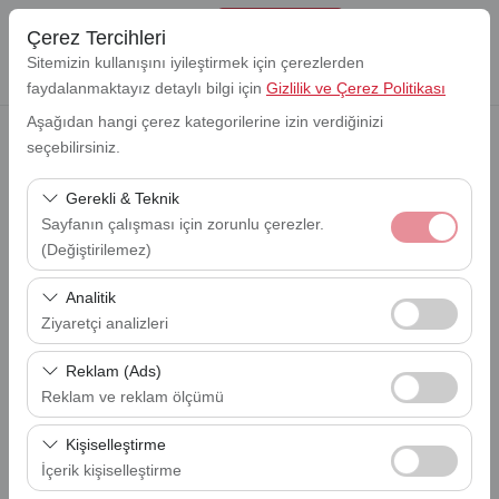
Çerez Tercihleri
Sitemizin kullanışını iyileştirmek için çerezlerden
faydalanmaktayız detaylı bilgi için
Gizlilik ve Çerez Politikası
Aşağıdan hangi çerez kategorilerine izin verdiğinizi
seçebilirsiniz.
Alış Lokasyonu
Lefkoşa Ercan Havalimanı (ECN)
Gerekli & Teknik
Sayfanın çalışması için zorunlu çerezler.
Bırakış Lokasyon
(Değiştirilemez)
Lefkoşa Ercan Havalimanı (ECN)
Bu çerezler sitenin doğru şekilde çalışması, güvenlik,
Analitik
Alış Tarihi
oturum yönetimi ve temel işlevler için gereklidir. Devre
Ziyaretçi analizleri
09:00
dışı bırakılamaz.
Bu çerezler, sitemizin nasıl kullanıldığını (ziyaretçi sayısı,
Reklam (Ads)
Bırakış Tarihi
en çok ziyaret edilen sayfalar, kullanıcı davranışları)
09:00
Reklam ve reklam ölçümü
analiz etmemizi sağlar. Bu veriler, web sitesi
Bu çerezler, size ilgi alanlarınıza uygun kişiselleştirilmiş
performansını ölçmek ve kullanıcı deneyimini sürekli
Kişiselleştirme
reklamlar göstermemize ve reklam kampanyalarımızın
iyileştirmek için kullanılır.
İçerik kişiselleştirme
EN UYGUN ARACI BUL
etkinliğini (gösterim sayısı, tıklama oranı) ölçmemize