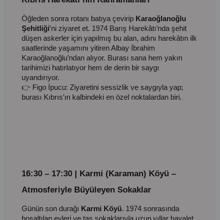
Öğleden sonra rotanı batıya çevirip
Karaoğlanoğlu
Şehitliği
’ni ziyaret et. 1974 Barış Harekâtı’nda şehit
düşen askerler için yapılmış bu alan, adını harekâtın ilk
saatlerinde yaşamını yitiren Albay İbrahim
Karaoğlanoğlu’ndan alıyor. Burası sana hem yakın
tarihimizi hatırlatıyor hem de derin bir saygı
uyandırıyor.
👉 Figo İpucu: Ziyaretini sessizlik ve saygıyla yap;
burası Kıbrıs’ın kalbindeki en özel noktalardan biri.
16:30 – 17:30 | Karmi (Karaman) Köyü –
Atmosferiyle Büyüleyen Sokaklar
Günün son durağı
Karmi Köyü
. 1974 sonrasında
boşaltılan evleri ve taş sokaklarıyla uzun yıllar hayalet