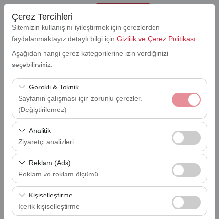
Çerez Tercihleri
Sitemizin kullanışını iyileştirmek için çerezlerden
faydalanmaktayız detaylı bilgi için
Gizlilik ve Çerez Politikası
Aşağıdan hangi çerez kategorilerine izin verdiğinizi
seçebilirsiniz.
Alış Lokasyonu
Lefkoşa Ercan Havalimanı (ECN)
Gerekli & Teknik
Sayfanın çalışması için zorunlu çerezler.
Bırakış Lokasyon
(Değiştirilemez)
Lefkoşa Ercan Havalimanı (ECN)
Bu çerezler sitenin doğru şekilde çalışması, güvenlik,
Analitik
Alış Tarihi
oturum yönetimi ve temel işlevler için gereklidir. Devre
Ziyaretçi analizleri
09:00
dışı bırakılamaz.
Bu çerezler, sitemizin nasıl kullanıldığını (ziyaretçi sayısı,
Reklam (Ads)
Bırakış Tarihi
en çok ziyaret edilen sayfalar, kullanıcı davranışları)
09:00
Reklam ve reklam ölçümü
analiz etmemizi sağlar. Bu veriler, web sitesi
Bu çerezler, size ilgi alanlarınıza uygun kişiselleştirilmiş
performansını ölçmek ve kullanıcı deneyimini sürekli
Kişiselleştirme
reklamlar göstermemize ve reklam kampanyalarımızın
iyileştirmek için kullanılır.
İçerik kişiselleştirme
EN UYGUN ARACI BUL
etkinliğini (gösterim sayısı, tıklama oranı) ölçmemize