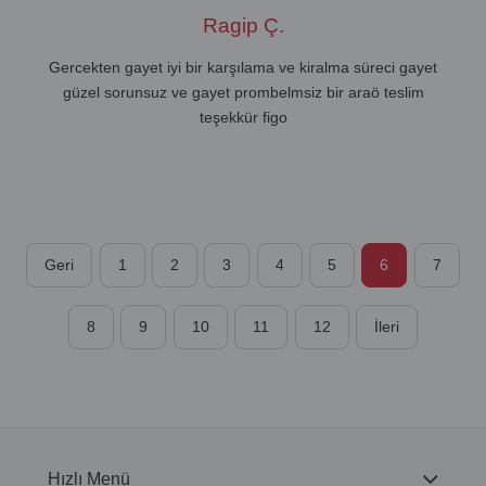
Ragip Ç.
Gercekten gayet iyi bir karşılama ve kiralma süreci gayet
güzel sorunsuz ve gayet prombelmsiz bir araö teslim
teşekkür figo
Geri
1
2
3
4
5
6
7
8
9
10
11
12
İleri
Hızlı Menü