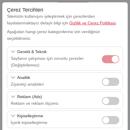
Çerez Tercihleri
Sitemizin kullanışını iyileştirmek için çerezlerden
faydalanmaktayız detaylı bilgi için
Gizlilik ve Çerez Politikası
Aşağıdan hangi çerez kategorilerine izin verdiğinizi
seçebilirsiniz.
Alış Lokasyonu
Lefkoşa Ercan Havalimanı (ECN)
Gerekli & Teknik
Sayfanın çalışması için zorunlu çerezler.
Bırakış Lokasyon
(Değiştirilemez)
Lefkoşa Ercan Havalimanı (ECN)
Bu çerezler sitenin doğru şekilde çalışması, güvenlik,
Analitik
Alış Tarihi
oturum yönetimi ve temel işlevler için gereklidir. Devre
Ziyaretçi analizleri
09:00
dışı bırakılamaz.
Bu çerezler, sitemizin nasıl kullanıldığını (ziyaretçi sayısı,
Reklam (Ads)
Bırakış Tarihi
en çok ziyaret edilen sayfalar, kullanıcı davranışları)
09:00
Reklam ve reklam ölçümü
analiz etmemizi sağlar. Bu veriler, web sitesi
Bu çerezler, size ilgi alanlarınıza uygun kişiselleştirilmiş
performansını ölçmek ve kullanıcı deneyimini sürekli
Kişiselleştirme
reklamlar göstermemize ve reklam kampanyalarımızın
iyileştirmek için kullanılır.
İçerik kişiselleştirme
EN UYGUN ARACI BUL
etkinliğini (gösterim sayısı, tıklama oranı) ölçmemize