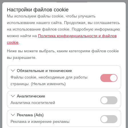
Настройки файлов cookie
Мы используем файлы cookie, чтобы улучшить
использование нашего сайта. Продолжая, вы соглашаетесь
на использование файлов cookie. Подробную информацию
можно найти на
Политика конфиденциальности и файлов
cookie
.
Чувствительный элемент
Lefkoşa Аэропорт Эрджан (ERC)
Ниже вы можете выбрать, каким категориям файлов cookie
вы разрешаете.
Указать другое место возврата машины
Lefkoşa Аэропорт Эрджан (ERC)
Обязательные и технические
Файлы cookie, необходимые для работы
Дата и время пуска
09:00
страницы. (Нельзя изменить)
Эти файлы cookie необходимы для корректной
Аналитические
Дата и время возврата
работы сайта, безопасности, управления сеансами и
09:00
Аналитика посетителей
базовых функций. Их нельзя отключить.
Эти файлы cookie позволяют нам анализировать, как
Реклама (Ads)
используется наш сайт (количество посетителей,
Реклама и измерение рекламы
Перечислите Автомобили
самые посещаемые страницы, поведение