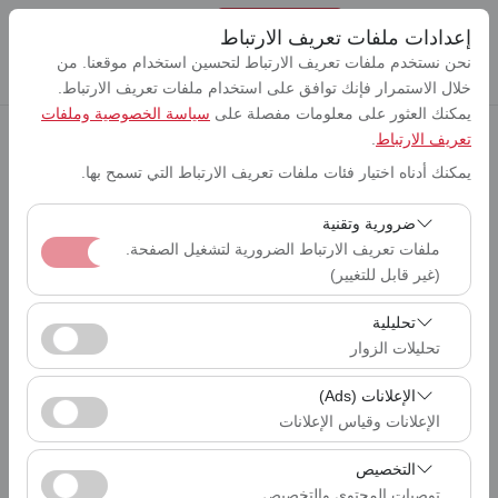
إعدادات ملفات تعريف الارتباط
نحن نستخدم ملفات تعريف الارتباط لتحسين استخدام موقعنا. من
خلال الاستمرار فإنك توافق على استخدام ملفات تعريف الارتباط.
يمكنك العثور على معلومات مفصلة على
سياسة الخصوصية وملفات
تعريف الارتباط
.
بيك اب الموقع
يمكنك أدناه اختيار فئات ملفات تعريف الارتباط التي تسمح بها.
Lefkoşa مطار إركان (ERC)
ضرورية وتقنية
تحديد موقع مختلف الانزال
ملفات تعريف الارتباط الضرورية لتشغيل الصفحة.
Lefkoşa مطار إركان (ERC)
(غير قابل للتغيير)
تاريخ الالتقاط والوقت
تعد ملفات تعريف الارتباط هذه ضرورية لعمل الموقع بشكل
تحليلية
09:00
صحيح، والأمان، وإدارة الجلسات، والوظائف الأساسية. لا يمكن
تحليلات الزوار
تعطيلها.
تاريخ العودة والوقت
تتيح لنا ملفات تعريف الارتباط هذه تحليل كيفية استخدام موقعنا
09:00
الإعلانات (Ads)
(عدد الزوار، الصفحات الأكثر زيارة، سلوك المستخدمين).
الإعلانات وقياس الإعلانات
تُستخدم هذه البيانات لقياس أداء الموقع وتحسين تجربة
تتيح لنا ملفات تعريف الارتباط هذه عرض إعلانات مخصصة
المستخدم بشكل مستمر.
التخصيص
إدراج سيارات
تتناسب مع اهتماماتك وقياس فعالية حملاتنا الإعلانية (عدد مرات
توصيات المحتوى والتخصيص