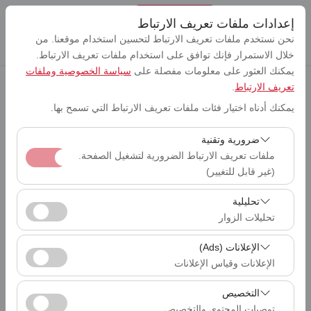
إعدادات ملفات تعريف الارتباط
نحن نستخدم ملفات تعريف الارتباط لتحسين استخدام موقعنا. من
خلال الاستمرار فإنك توافق على استخدام ملفات تعريف الارتباط.
يمكنك العثور على معلومات مفصلة على
سياسة الخصوصية وملفات
تعريف الارتباط
.
بيك اب الموقع
يمكنك أدناه اختيار فئات ملفات تعريف الارتباط التي تسمح بها.
Lefkoşa مطار إركان (ERC)
ضرورية وتقنية
تحديد موقع مختلف الانزال
ملفات تعريف الارتباط الضرورية لتشغيل الصفحة.
Lefkoşa مطار إركان (ERC)
(غير قابل للتغيير)
تاريخ الالتقاط والوقت
تعد ملفات تعريف الارتباط هذه ضرورية لعمل الموقع بشكل
تحليلية
09:00
صحيح، والأمان، وإدارة الجلسات، والوظائف الأساسية. لا يمكن
تحليلات الزوار
تعطيلها.
تاريخ العودة والوقت
تتيح لنا ملفات تعريف الارتباط هذه تحليل كيفية استخدام موقعنا
09:00
الإعلانات (Ads)
(عدد الزوار، الصفحات الأكثر زيارة، سلوك المستخدمين).
الإعلانات وقياس الإعلانات
تُستخدم هذه البيانات لقياس أداء الموقع وتحسين تجربة
تتيح لنا ملفات تعريف الارتباط هذه عرض إعلانات مخصصة
المستخدم بشكل مستمر.
التخصيص
إدراج سيارات
تتناسب مع اهتماماتك وقياس فعالية حملاتنا الإعلانية (عدد مرات
توصيات المحتوى والتخصيص